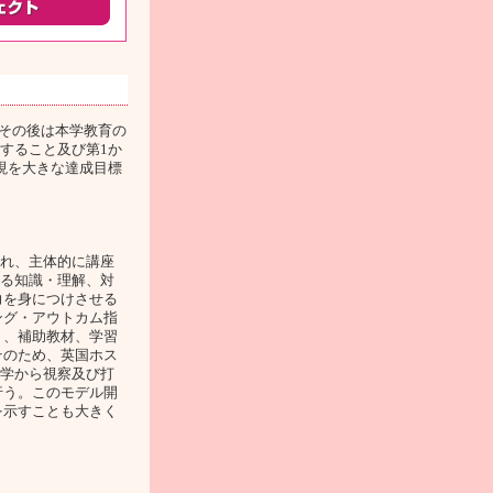
、その後は本学教育の
すること及び第1か
現を大きな達成目標
入れ、主体的に講座
する知識・理解、対
力を身につけさせる
ング・アウトカム指
ト、補助教材、学習
そのため、英国ホス
大学から視察及び打
行う。このモデル開
を示すことも大きく