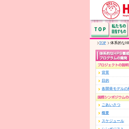
TOP
体系的なH
背景
目的
各開発モデルの
ごあいさつ
概要
スケジュール