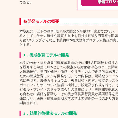
である。
各開発モデルの概要
本取組は、以下の教育3モデルの開発を平成23年度までに行い
柱として、学士力確保や教育力向上を目指すHPS入門講座を開講
ら第3ステップからなる体系的HPS養成教育プログラム構想の実
とする。
1．養成教育モデルの開発
本学の医療・福祉系専門職養成教育の中にHPS入門講座を取り
を履修する学生にHPSとしての視点から対象者中心のケアに関
人援助技術、専門的倫理・価値、クリティカルで創造的な思考
ための養成教育モデルを開発する。その内容は、明確なラーニ
標に基づき、履修カリキュラム、教育目標・内容、標準テキス
ポートフォリオについて協議・検討し、設定及び作成を行う。
ピタル・プレイ・スタッフ協会との連携により、英国HPS養成
ち合わせに講師を招聘し、その後は運営実行委員が英国研修を
発により、医療・福祉系短期大学の学士力確保の一つのあり方
期待される。
2．効果的教授法モデルの開発