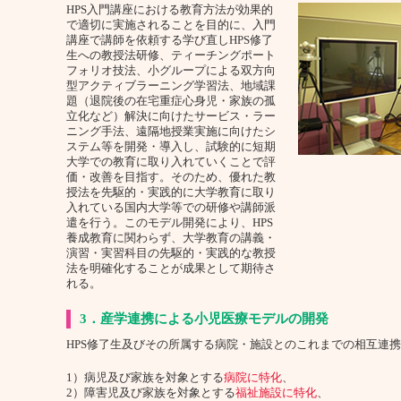
HPS入門講座における教育方法が効果的
で適切に実施されることを目的に、入門
講座で講師を依頼する学び直しHPS修了
生への教授法研修、ティーチングポート
フォリオ技法、小グループによる双方向
型アクティブラーニング学習法、地域課
題（退院後の在宅重症心身児・家族の孤
立化など）解決に向けたサービス・ラー
ニング手法、遠隔地授業実施に向けたシ
ステム等を開発・導入し、試験的に短期
大学での教育に取り入れていくことで評
価・改善を目指す。そのため、優れた教
授法を先駆的・実践的に大学教育に取り
入れている国内大学等での研修や講師派
遣を行う。このモデル開発により、HPS
養成教育に関わらず、大学教育の講義・
演習・実習科目の先駆的・実践的な教授
法を明確化することが成果として期待さ
れる。
3．産学連携による小児医療モデルの開発
HPS修了生及びその所属する病院・施設とのこれまでの相互連
1）病児及び家族を対象とする
病院に特化
、
2）障害児及び家族を対象とする
福祉施設に特化
、