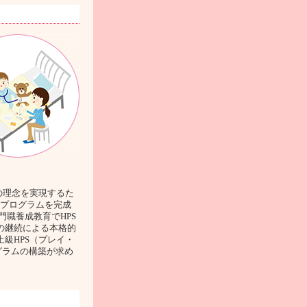
）」の理念を実現するた
育プログラムを完成
職養成教育でHPS
の継続による本格的
級HPS（プレイ・
グラムの構築が求め