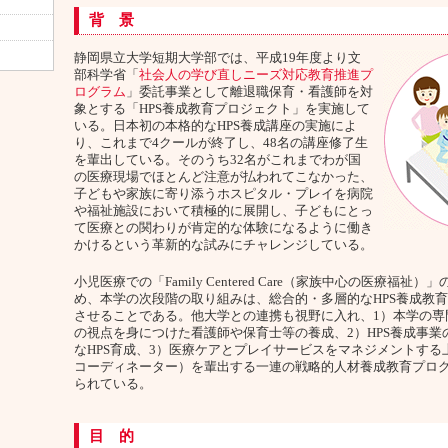
背 景
静岡県立大学短期大学部では、平成19年度より文
部科学省「
社会人の学び直しニーズ対応教育推進プ
ログラム
」委託事業として離退職保育・看護師を対
象とする「HPS養成教育プロジェクト」を実施して
いる。日本初の本格的なHPS養成講座の実施によ
り、これまで4クールが終了し、48名の講座修了生
を輩出している。そのうち32名がこれまでわが国
の医療現場でほとんど注意が払われてこなかった、
子どもや家族に寄り添うホスピタル・プレイを病院
や福祉施設において積極的に展開し、子どもにとっ
て医療との関わりが肯定的な体験になるように働き
かけるという革新的な試みにチャレンジしている。
小児医療での「Family Centered Care（家族中心の医療福祉
め、本学の次段階の取り組みは、総合的・多層的なHPS養成教
させることである。他大学との連携も視野に入れ、1）本学の専門
の視点を身につけた看護師や保育士等の養成、2）HPS養成事業
なHPS育成、3）医療ケアとプレイサービスをマネジメントする上
コーディネーター）を輩出する一連の戦略的人材養成教育プロ
られている。
目 的