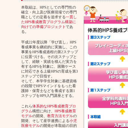
本取組は、HPSとしての専門性の
確立・向上及び医療現場での専門
職としての定着を追求する
一貫し
たHPS養成教育プログラム構築に
向けての準備プロジェクト
であ
る。
平成22年度以降「学び直し」HPS
養成事業を継続的に実施し、この
事業をHPS養成過程の第2ステップ
に位置づける。その次ステップと
して、経験・実績を積んだ実力を
有するHPSを対象に、困難ケース
に対応できる上級HPSの育成を第3
ステップで目指す。
そして、本学学生対象に基礎資格
の段階でHPSマインドをもった看
護師・保育士などを養成する第1
ステップをHPS入門講座とする。
これら
体系的なHPS養成教育プロ
グラム
構想に向け、
HPS養成教育
モデル
の開発、
教育方法モデル
の
開発、そして産学連携による
小児
医療モデル
の開発が本取組の目的