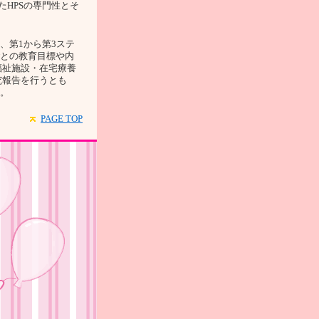
たHPSの専門性とそ
、第1から第3ステ
ごとの教育目標や内
福祉施設・在宅療養
究報告を行うとも
る。
PAGE TOP